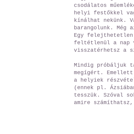
csodálatos műemlék
helyi festőkkel va
kínálhat nekünk. V
barangolunk. Még a
Egy felejthetetlen
feltétlenül a nap 
visszatérhetsz a s
Mindig próbáljuk t
megígért. Emellett
a helyiek részvéte
(ennek pl. Ázsiába
tesszük. Szóval so
amire számíthatsz