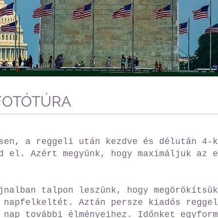
FOTÓTÚRA
sen, a reggeli után kezdve és délután 4-k
d el. Azért megyünk, hogy maximáljuk az e
jnalban talpon leszünk, hogy megörökítsük
 napfelkeltét. Aztán persze kiadós reggel
 nap további élményeihez. Időnket egyform