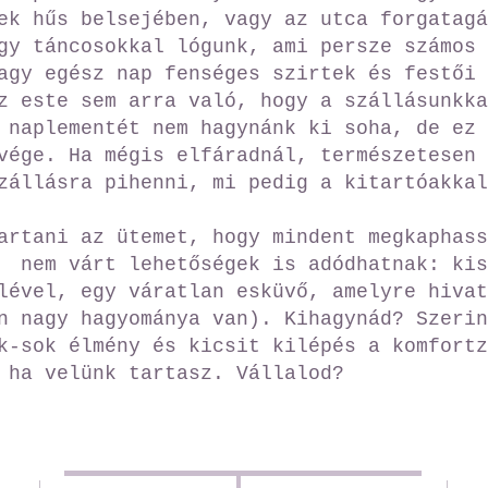
ek hűs belsejében, vagy az utca forgatagá
gy táncosokkal lógunk, ami persze számos 
agy egész nap fenséges szirtek és festői 
z este sem arra való, hogy a szállásunkka
 naplementét nem hagynánk ki soha, de ez 
vége. Ha mégis elfáradnál, természetesen 
zállásra pihenni, mi pedig a kitartóakka
artani az ütemet, hogy mindent megkaphass
 nem várt lehetőségek is adódhatnak: kis
lével, egy váratlan esküvő, amelyre hivat
n nagy hagyománya van). Kihagynád? Szerin
k-sok élmény és kicsit kilépés a komfortz
, ha velünk tartasz. Vállalod?