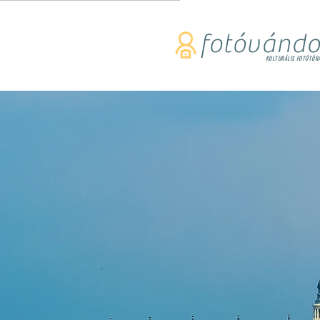
fotóvándo
KULTURÁLIS FOTÓTÚR