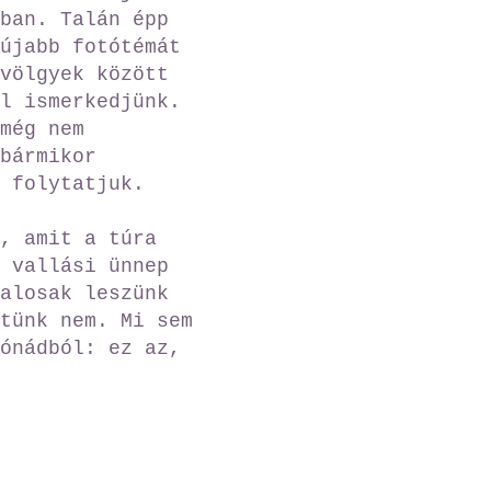
ban. Talán épp
újabb fotótémát
völgyek között
l ismerkedjünk.
még nem
bármikor
l folytatjuk.
, amit a túra
 vallási ünnep
alosak leszünk
tünk nem. Mi sem
ónádból: ez az,