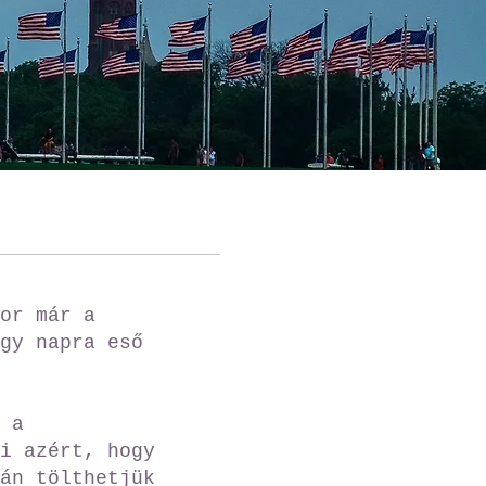
or már a
gy napra eső
 a
i azért, hogy
án tölthetjük