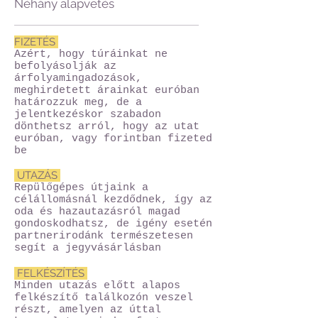
Néhány alapvetés
FIZETÉS
Azért, hogy túráinkat ne
befolyásolják az
árfolyamingadozások,
meghirdetett árainkat euróban
határozzuk meg, de a
jelentkezéskor szabadon
dönthetsz arról, hogy az utat
euróban, vagy forintban fizeted
be
UTAZÁS
Repülőgépes útjaink a
célállomásnál kezdődnek, így az
oda és hazautazásról magad
gondoskodhatsz, de igény esetén
partnerirodánk természetesen
segít a jegyvásárlásban
FELKÉSZÍTÉS
Minden utazás előtt alapos
felkészítő találkozón veszel
részt, amelyen az úttal