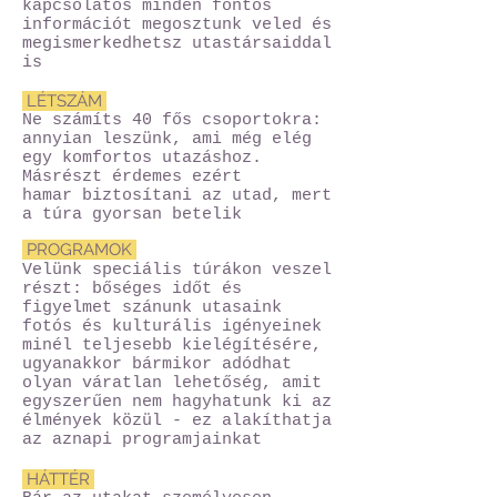
kapcsolatos minden fontos
információt megosztunk veled és
megismerkedhetsz utastársaiddal
is
LÉTSZÁM
Ne számíts 40 fős csoportokra:
annyian leszünk, ami még elég
egy komfortos utazáshoz.
Másrészt érdemes ezért
hamar
biztosítani az utad, mert
a túra gyorsan betelik
PROGRAMOK
Velünk speciális túrákon veszel
részt: bőséges időt és
figyelmet szánunk utasaink
fotós és kulturális igényeinek
minél teljesebb kielégítésére,
ugyanakkor bármikor adódhat
olyan váratlan lehetőség, amit
egyszerűen nem hagyhatunk ki az
élmények közül - ez alakíthatja
az aznapi programjainkat
HÁTTÉR