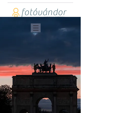
fotóvándor
KULTURÁLIS FOTÓTÚRÁK