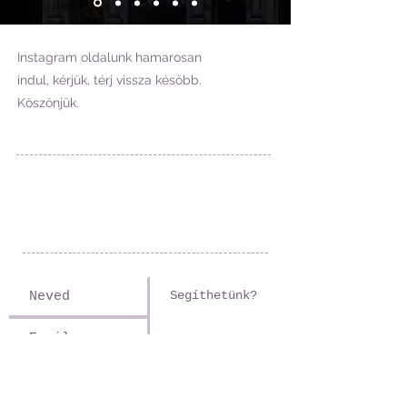
Instagram oldalunk hamarosan
indul, kérjük, térj vissza később.
Köszönjük.
1025 Budapest
Mo:
+36 20 35 8 35 85
info@fotovandor.hu