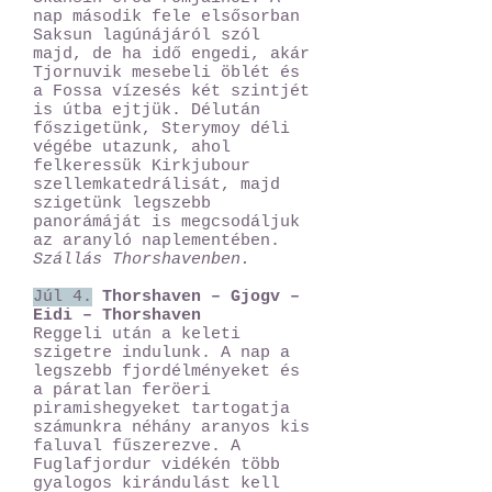
nap második fele elsősorban
Saksun lagúnájáról szól
majd, de ha idő engedi, akár
Tjornuvik mesebeli öblét és
a Fossa vízesés két szintjét
is útba ejtjük. Délután
főszigetünk, Sterymoy déli
végébe utazunk, ahol
felkeressük Kirkjubour
szellemkatedrálisát, majd
szigetünk legszebb
panorámáját is megcsodáljuk
az aranyló naplementében.
Szállás Thorshavenben.
Júl 4.
Thorshaven – Gjogv –
Eidi – Thorshaven
Reggeli után a keleti
szigetre indulunk. A nap a
legszebb fjordélményeket és
a páratlan feröeri
piramishegyeket tartogatja
számunkra néhány aranyos kis
faluval fűszerezve. A
Fuglafjordur vidékén több
gyalogos kirándulást kell