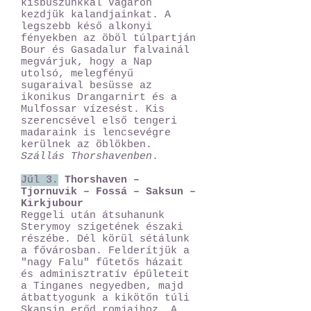
kisbuszunkkal Vágáron
kezdjük kalandjainkat. A
legszebb késő alkonyi
fényekben az öböl túlpartján
Bour és Gasadalur falvainál
megvárjuk, hogy a Nap
utolsó, melegfényű
sugaraival besüsse az
ikonikus Drangarnirt és a
Mulfossar vízesést. Kis
szerencsével első tengeri
madaraink is lencsevégre
kerülnek az öblökben.
Szállás Thorshavenben
.
Júl 3.
Thorshaven –
Tjornuvik – Fossá – Saksun –
Kirkjubour
Reggeli után átsuhanunk
Sterymoy szigetének északi
részébe. Dél körül sétálunk
a fővárosban. Felderítjük a
"nagy Falu" fűtetős házait
és adminisztratív épületeit
a Tinganes negyedben, majd
átbattyogunk a kikötőn túli
Skansin erőd romjaihoz. A