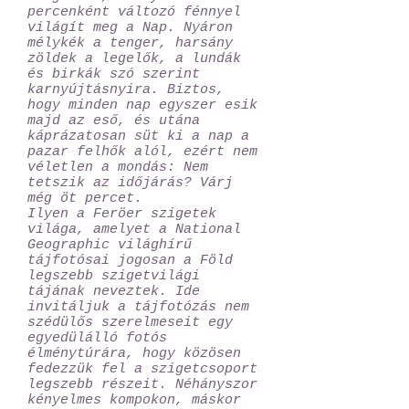
percenként változó fénnyel
világít meg a Nap. Nyáron
mélykék a tenger, harsány
zöldek a legelők, a lundák
és birkák szó szerint
karnyújtásnyira. Biztos,
hogy minden nap egyszer esik
majd az eső, és utána
káprázatosan süt ki a nap a
pazar felhők alól, ezért nem
véletlen a mondás: Nem
tetszik az időjárás? Várj
még öt percet.
Ilyen a Feröer szigetek
világa, amelyet a National
Geographic világhírű
tájfotósai jogosan a Föld
legszebb szigetvilági
tájának neveztek. Ide
invitáljuk a tájfotózás nem
szédülős szerelmeseit egy
egyedülálló fotós
élménytúrára, hogy közösen
fedezzük fel a szigetcsoport
legszebb részeit. Néhányszor
kényelmes kompokon, máskor