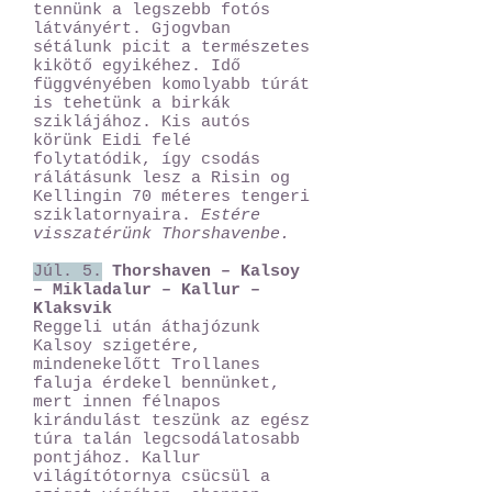
tennünk a legszebb fotós
látványért. Gjogvban
sétálunk picit a természetes
kikötő egyikéhez. Idő
függvényében komolyabb túrát
is tehetünk a birkák
sziklájához. Kis autós
körünk Eidi felé
folytatódik, így csodás
rálátásunk lesz a Risin og
Kellingin 70 méteres tengeri
sziklatornyaira.
Estére
visszatérünk Thorshavenbe.
Júl. 5.
Thorshaven – Kalsoy
– Mikladalur – Kallur –
Klaksvik
Reggeli után áthajózunk
Kalsoy szigetére,
mindenekelőtt Trollanes
faluja érdekel bennünket,
mert innen félnapos
kirándulást teszünk az egész
túra talán legcsodálatosabb
pontjához. Kallur
világítótornya csücsül a