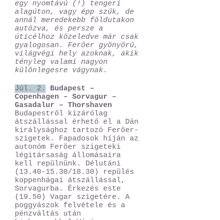
egy nyomtávú (!) tengeri
alagúton, vagy épp szűk, de
annál meredekebb földutakon
autózva, és persze a
úticélhoz közeledve már csak
gyalogosan. Feröer gyönyörű,
világvégi hely azoknak, akik
tényleg valami nagyon
különlegesre vágynak.
Júl. 2.
Budapest –
Copenhagen – Sorvagur –
Gasadalur – Thorshaven
Budapestről kizárólag
átszállással érhető el a Dán
királysághoz tartozó Feröer-
szigetek. Fapadosok híján az
autonóm Feröer szigeteki
légitársaság állomásaira
kell repülnünk. Délutáni
(13.40-15.30
/18.30) repülés
koppenhágai átszállással,
Sorvagurba. Érkezés este
(19.50) Vagar szigetére. A
poggyászok felvétele és a
pénzváltás után