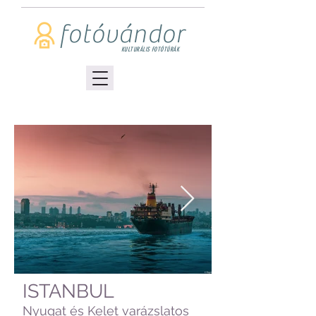
fotóvándor
KULTURÁLIS FOTÓTÚRÁK
ISTANBUL
Nyugat és Kelet varázslatos