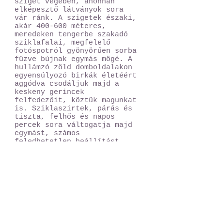
sziget végében, ahonnan
elképesztő látványok sora
vár ránk. A szigetek északi,
akár 400-600 méteres,
meredeken tengerbe szakadó
sziklafalai, megfelelő
fotóspotról gyönyörűen sorba
fűzve bújnak egymás mögé. A
hullámzó zöld domboldalakon
egyensúlyozó birkák életéért
aggódva csodáljuk majd a
keskeny gerincek
felfedezőit, köztük magunkat
is. Sziklaszirtek, párás és
tiszta, felhős és napos
percek sora váltogatja majd
egymást, számos
feledhetetlen beállítást,
képet rögzítve retinánkba és
persze az SD kártyákra.
Napunkat Klaksvik
városkájában, a Bordoy
sziget civilizációs
központjában folytatjuk,
ahonnan egy kellemes késő
délutáni kirándulást teszünk
még a másik, csúcs feröeri