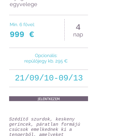
egyvelege
Min. 6 fővel:
4
999 €
nap
Opcionális:
repülőjegy kb. 295 €
21/09/10-09/13
JELENTKEZEM
Szédítő szurdok, keskeny
gerincek, páratlan formájú
csúcsok emelkednek ki a
tengerből, amelyeket