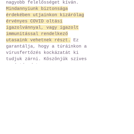
nagyobb felelősséget kíván.
Mindannyiunk biztonsága
érdekében utjainkon kizárólag
érvényes COVID oltási
igazolvánnyal, vagy igazolt
immunitással rendelkező
utasaink vehetnek részt.
Ez
garantálja, hogy a túráinkon a
vírusfertőzés kockázatát ki
tudjuk zárni. Köszönjük szíves
megértésedet.
1025 Budapest
Mo:
+36 20 35 8 35 85
info@fotovandor.hu